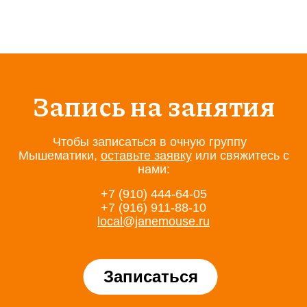
Запись на занятия
Чтобы записаться в очную группу
Мышематики,
оставьте заявку
или свяжитесь с
нами:
+7 (910) 444-64-05
+7 (916) 911-88-10
local@janemouse.ru
Записаться