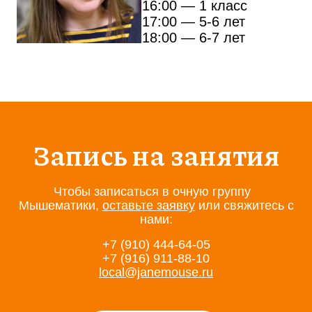
16:00
— 1 класс
17:00
— 5-6 лет
18:00
— 6-7 лет
Запись на занятия
Чтобы записаться в очную группу
Мышематики,
оставьте заявку
или свяжитесь с
нами:
+7 (910) 444-64-05
+7 (916) 911-88-10
local@janemouse.ru