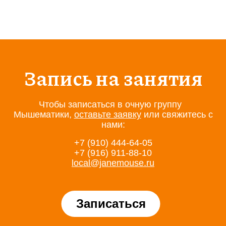
Запись на занятия
Чтобы записаться в очную группу
Мышематики,
оставьте заявку
или свяжитесь с
нами:
+7 (910) 444-64-05
+7 (916) 911-88-10
local@janemouse.ru
Записаться