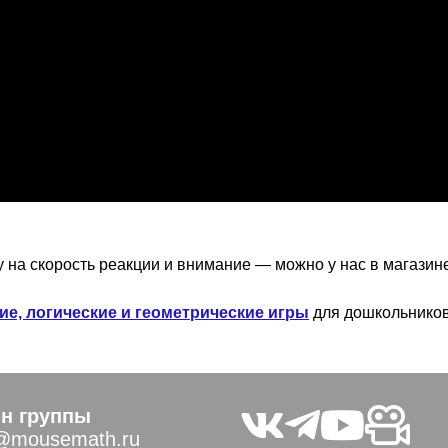
у на скорость реакции и внимание — можно у нас в магазин
е, логические и геометрические игры
для дошкольников
н группы
@mousemath.ru