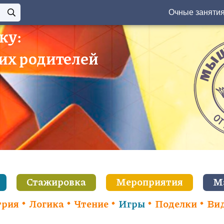
Очные заняти
ку:
 их родителей
Стажировка
Мероприятия
М
трия
Логика
Чтение
Игры
Поделки
Ви