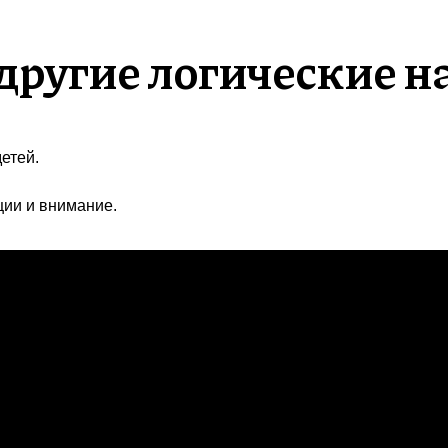
другие логические н
етей.
ции и внимание.