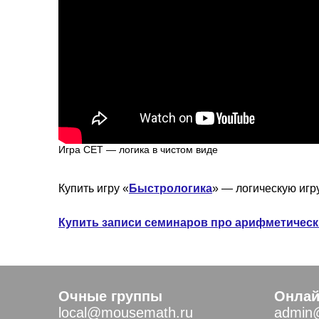
Игра СЕТ — логика в чистом виде
Купить игру «
Быстрологика
» — логическую игр
Купить записи семинаров про арифметически
Очные группы
Онлай
local@mousemath.ru
admin