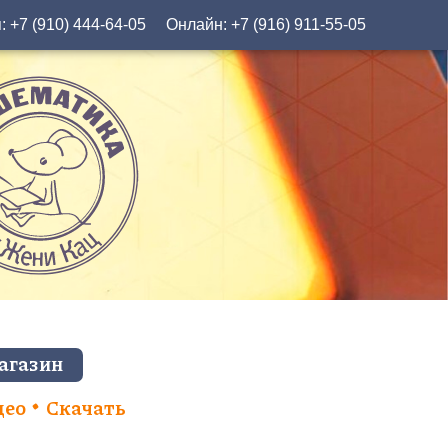
я:
+7 (910) 444-64-05
Онлайн:
+7 (916) 911-55-05
агазин
део
Скачать