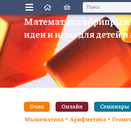
Математика вприпрыж
идеи и игры для детей и
Очно
Онлайн
Семинары
Мышематика
Арифметика
Геоме