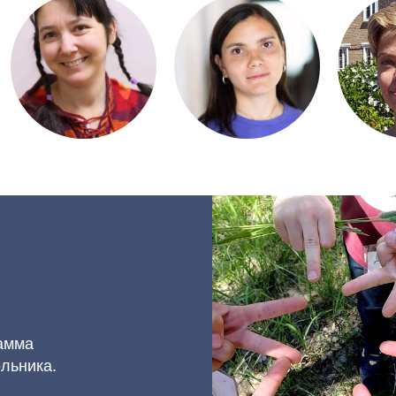
рамма
льника.