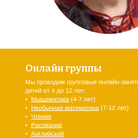
Онлайн группы
Мы проводим групповые онлайн-занят
детей от 4 до 12 лет:
•
Мышематика
(4-7 лет)
•
Необычная математика
(7-12 лет)
•
Чтение
•
Рисование
•
Английский