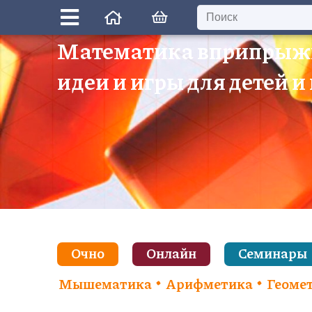
Математика вприпрыж
идеи и игры для детей и
Очно
Онлайн
Семинары
Мышематика
Арифметика
Геоме