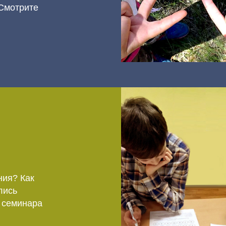
 Смотрите
ния? Как
лись
и семинара