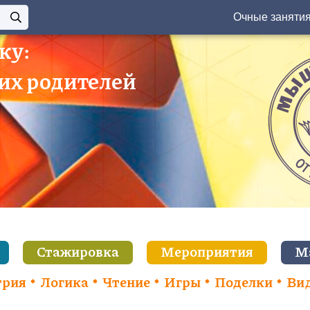
Очные заняти
ку:
 их родителей
Стажировка
Мероприятия
М
трия
Логика
Чтение
Игры
Поделки
Ви