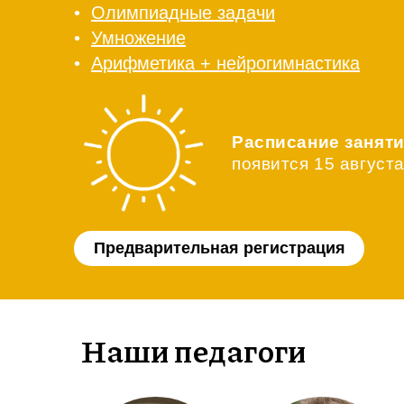
•
Олимпиадные задачи
•
Умножение
•
Арифметика + нейрогимнастика
Расписание занят
появится 15 август
Предварительная регистрация
Наши педагоги