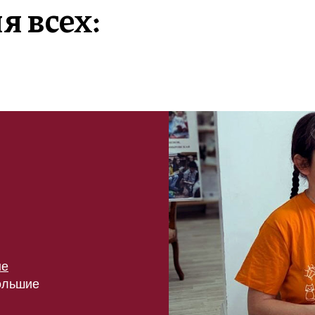
 всех:
ые
ольшие