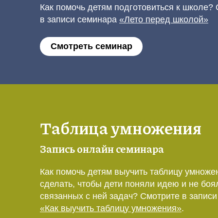
Как помочь детям подготовиться к школе?
в записи семинара
«Лето перед школой»
Смотреть семинар
Таблица умножения
Запись онлайн семинара
Как помочь детям выучить таблицу умноже
сделать, чтобы дети поняли идею и не боя
связанных с ней задач? Смотрите в запис
«Как выучить таблицу умножения»
.