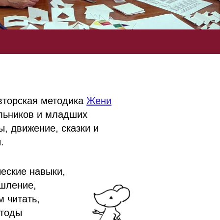
вторская методика
Жени
льников и младших
ы, движение, сказки и
.
еские навыки,
шление,
м читать,
етоды