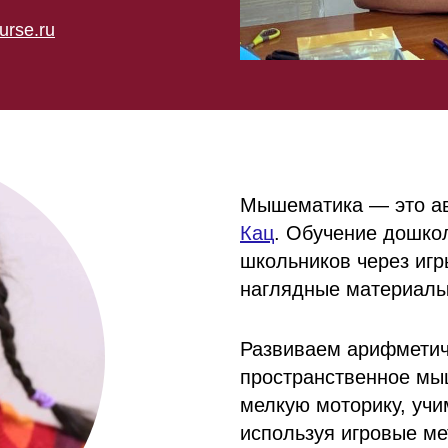
urse.ru
Мышематика — это а
Кац
. Обучение дошко
школьников через игр
наглядные материалы
Развиваем арифметич
пространственное мы
мелкую моторику, учи
используя игровые м