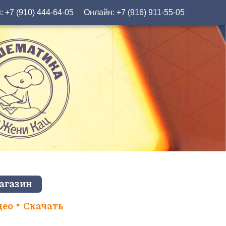
я:
+7 (910) 444-64-05
Онлайн:
+7 (916) 911-55-05
агазин
део
Скачать