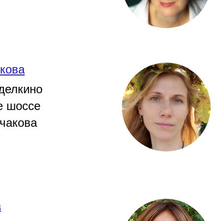
кова
делкино
е шоссе
рчакова
а