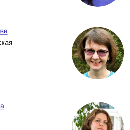
ва
ская
ва