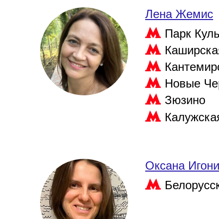
Лена Жемис
Парк Кул
Каширска
Кантемир
Новые Че
Зюзино
Калужска
Оксана Игон
Белорусс