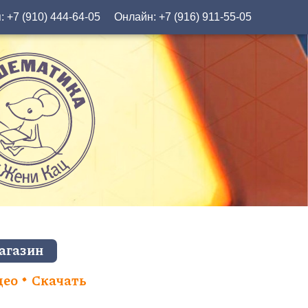
я:
+7 (910) 444-64-05
Онлайн:
+7 (916) 911-55-05
агазин
део
Скачать