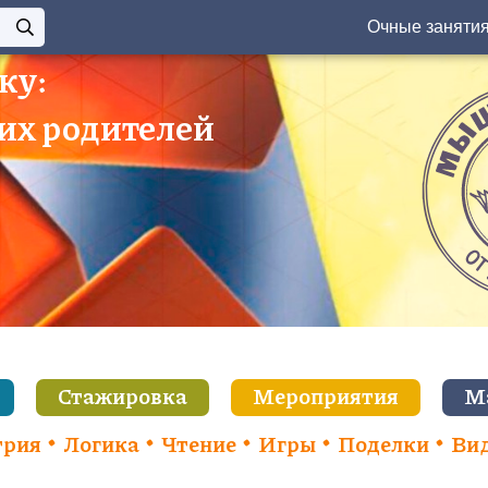
Очные заняти
ку:
 их родителей
Стажировка
Мероприятия
М
трия
Логика
Чтение
Игры
Поделки
Ви