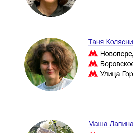
Таня Колясни
Новопере
Боровско
Улица Го
Маша Лапин