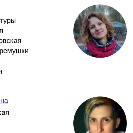
ьтуры
я
овская
ремушки
я
ина
кая