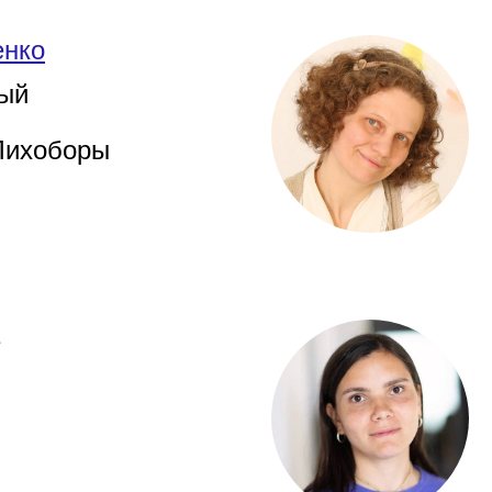
енко
ный
Лихоборы