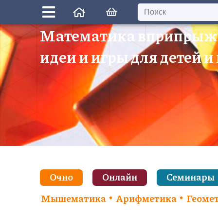
Математика вприпрыж
идеи и игры для детей и
Очно
Онлайн
Семинары
Мышематика
Арифметика
Геоме