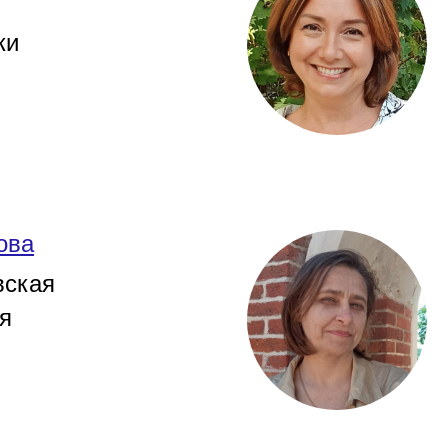
ки
ова
ская
я