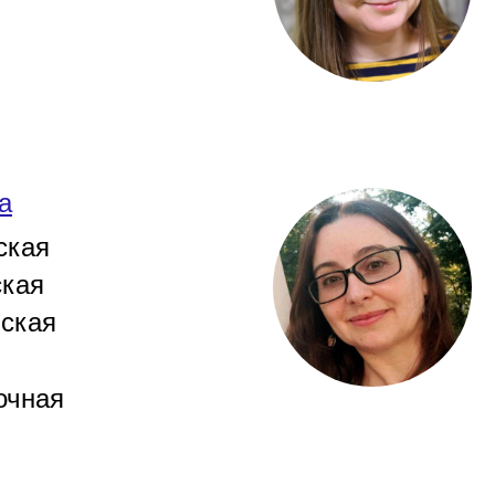
а
ская
кая
ская
очная