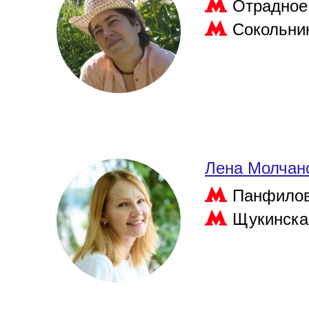
Отрадное
Сокольни
Лена Молчан
Панфилов
Щукинска