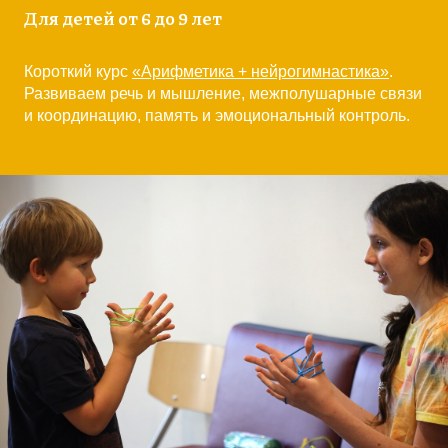
Для детей от 6 до 9 лет
Короткий курс
«Арифметика + нейрогимнастика»
.
Развиваем речь и мышление, межполушарные связи
и координацию, память и эмоциональный контроль.