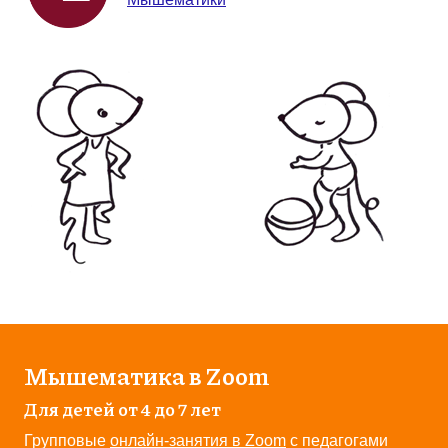
Мышематика в Zoom
Для детей от 4 до 7 лет
Групповые
онлайн-занятия в Zoom
с педагогами