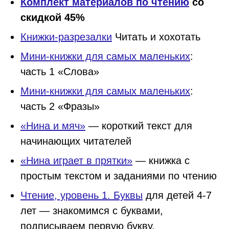
Комплект материалов по чтению
со
скидкой 45%
Книжки-разрезалки
Читать и хохотать
Мини-книжки для самых маленьких
:
часть 1 «Слова»
Мини-книжки для самых маленьких
:
часть 2 «Фразы»
«Нина и мяч»
— короткий текст для
начинающих читателей
«Нина играет в прятки»
— книжка с
простым текстом и заданиями по чтению
Чтение, уровень 1. Буквы
для детей 4-7
лет — знакомимся с буквами,
подписываем первую букву.