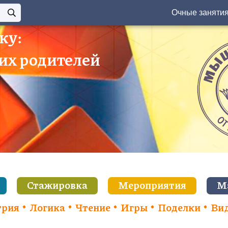
Очные заняти
ку:
 их родителей
Стажировка
Мероприятия
М
трия
Логика
Чтение
Игры
Поделки
Ви