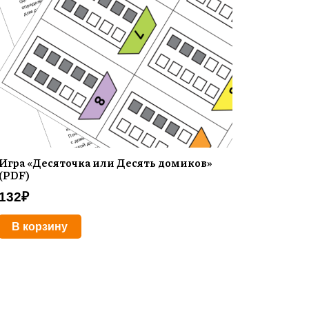
Игра «Десяточка или Десять домиков»
(PDF)
132
₽
В корзину