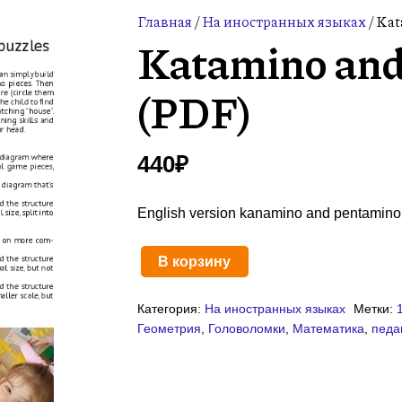
Главная
/
На иностранных языках
/ Ka
Katamino and
(PDF)
440
₽
English version kanamino and pentamino
В корзину
Количество
товара
Категория:
На иностранных языках
Метки:
Katamino
Геометрия
,
Головоломки
,
Математика
,
педа
and
Pentamino
(PDF)