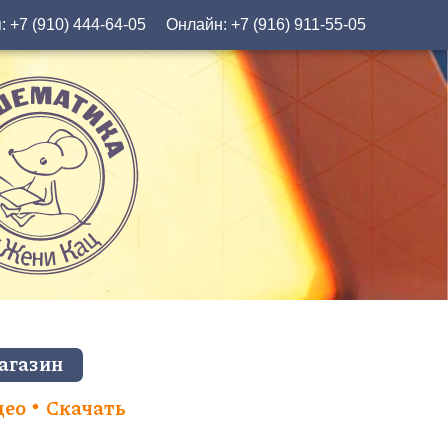
я:
+7 (910) 444-64-05
Онлайн:
+7 (916) 911-55-05
агазин
део
Скачать