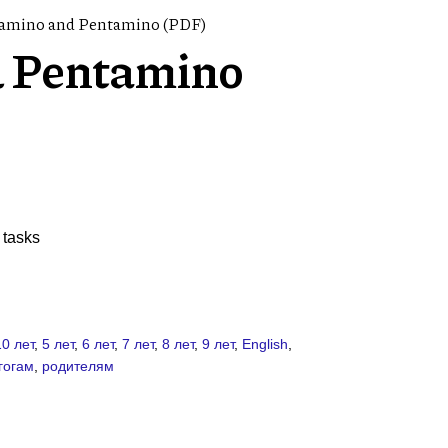
tamino and Pentamino (PDF)
 Pentamino
 tasks
10 лет
,
5 лет
,
6 лет
,
7 лет
,
8 лет
,
9 лет
,
English
,
гогам
,
родителям