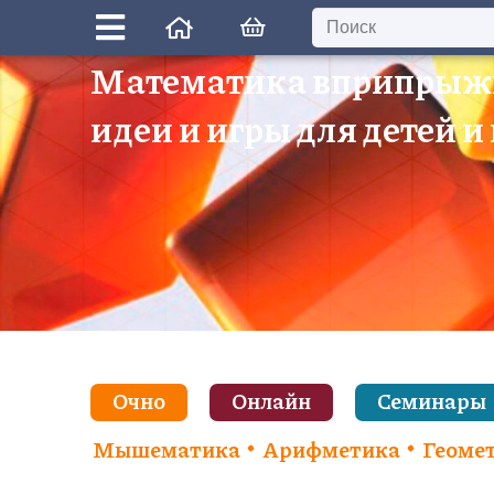
Математика вприпрыж
идеи и игры для детей и
Очно
Онлайн
Семинары
Мышематика
Арифметика
Геоме