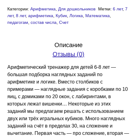
товара
Категории:
Арифметика
,
Для дошкольников
Метки:
6 лет
,
7
Арифметический
лет
,
8 лет
,
арифметика
,
Кубик
,
Логика
,
Математика
,
тренажёр
педагогам
,
состав числа
,
Счет
«Зайка-
считайка»
класс
Описание
1,
Отзывы (0)
часть
2
Арифметический тренажер для детей 6-8 лет —
(PDF)
большая подборка наглядных заданий по
арифметике и логике. Вместо столбиков с
примерами — наглядные задания с коробками по 10
яиц, с домиками по 20 окон, с лабиринтами, в
которых лежат вишенки… Некоторые из этих
заданий мы предлагаем решать с использованием
двух или трёх игральных кубиков. Много наглядных
заданий на счёт в пределах 30, на сложение и
вычитание. Первая часть — про сложение, вторая —