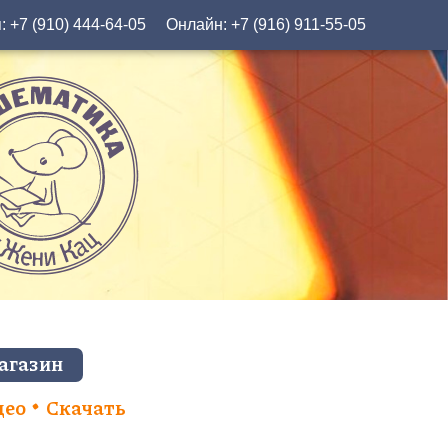
я:
+7 (910) 444-64-05
Онлайн:
+7 (916) 911-55-05
агазин
део
Скачать