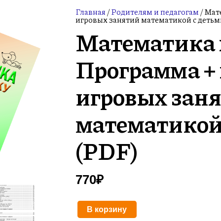
Главная
/
Родителям и педагогам
/ Мат
игровых занятий математикой с детьми
Математика
Программа +
игровых зан
математикой 
(PDF)
770
₽
В корзину
Количество