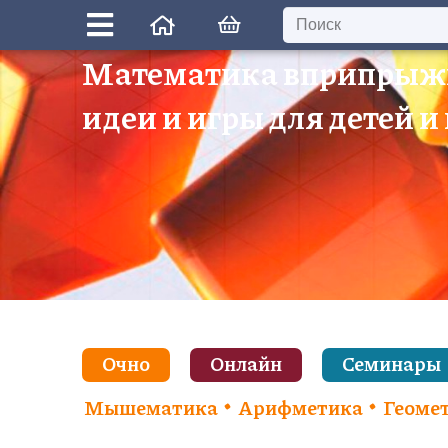
Математика вприпрыж
идеи и игры для детей и
Очно
Онлайн
Семинары
Мышематика
Арифметика
Геоме