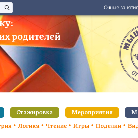
Очные заняти
ку:
 их родителей
Стажировка
Мероприятия
М
трия
Логика
Чтение
Игры
Поделки
Ви