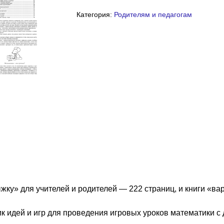
товара
Категория:
Родителям и педагогам
Математика
вприпрыжку:
Программа
+
варианты
игровых
занятий
математикой
с
детьми
4-
6
лет
(PDF)
ку» для учителей и родителей — 222 cтраниц, и книги «вар
 идей и игр для проведения игровых уроков математики с