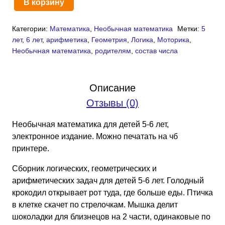
В корзину
Количество
товара
Категории:
Математика
,
Необычная математика
Метки:
5
Необычная
лет
,
6 лет
,
арифметика
,
Геометрия
,
Логика
,
Моторика
,
математика
Необычная математика
,
родителям
,
состав числа
для
детей
5-
Описание
6
Отзывы (0)
лет
(PDF)
Необычная математика для детей 5-6 лет,
электронное издание. Можно печатать на чб
принтере.
Сборник логических, геометрических и
арифметических задач для детей 5-6 лет. Голодный
крокодил открывает рот туда, где больше еды. Птичка
в клетке скачет по стрелочкам. Мышка делит
шоколадки для близнецов на 2 части, одинаковые по