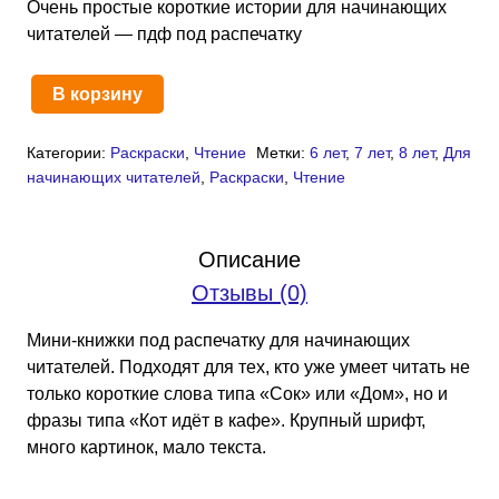
Очень простые короткие истории для начинающих
читателей — пдф под распечатку
В корзину
Количество
товара
Категории:
Раскраски
,
Чтение
Метки:
6 лет
,
7 лет
,
8 лет
,
Для
Мини-
начинающих читателей
,
Раскраски
,
Чтение
книжки
для
самых
Описание
маленьких:
Отзывы (0)
часть
2
Мини-книжки под распечатку для начинающих
-
читателей. Подходят для тех, кто уже умеет читать не
уровень
только короткие слова типа «Сок» или «Дом», но и
фразы(PDF)
фразы типа «Кот идёт в кафе». Крупный шрифт,
много картинок, мало текста.