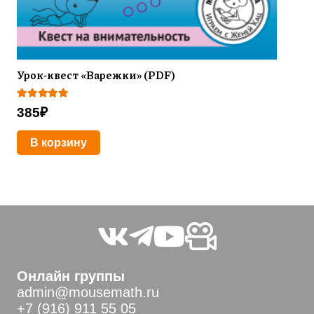
Урок-квест «Варежки» (PDF)
Оценка
5.00
из 5
385
₽
В корзину
Онлайн группы
admin@mousemath.ru
+7 (916) 911 55 05