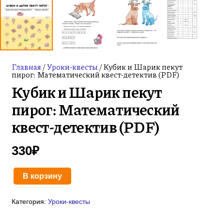
Главная
/
Уроки-квесты
/ Кубик и Шарик пекут
пирог: Математический квест-детектив (PDF)
Кубик и Шарик пекут
пирог: Математический
квест-детектив (PDF)
330
₽
В корзину
Количество
товара
Категория:
Уроки-квесты
Кубик
и