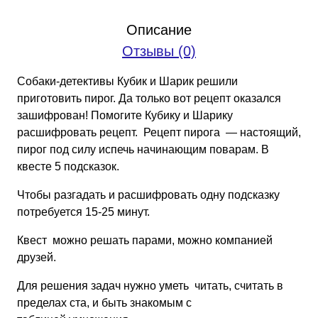
Шарик
Описание
пекут
Отзывы (0)
пирог:
Математический
Собаки-детективы Кубик и Шарик решили
квест-
приготовить пирог. Да только вот рецепт оказался
детектив
зашифрован! Помогите Кубику и Шарику
(PDF)
расшифровать рецепт. Рецепт пирога — настоящий,
пирог под силу испечь начинающим поварам. В
квесте 5 подсказок.
Чтобы разгадать и расшифровать одну подсказку
потребуется 15-25 минут.
Квест можно решать парами, можно компанией
друзей.
Для решения задач нужно уметь читать, считать в
пределах ста, и быть знакомым с