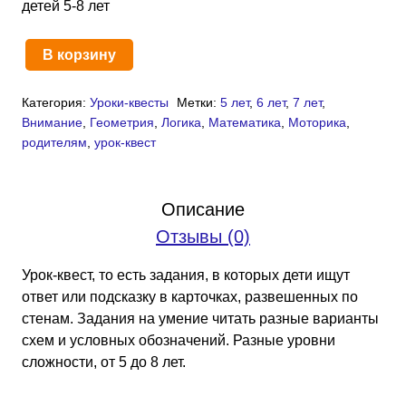
детей 5-8 лет
В корзину
Количество
товара
Категория:
Уроки-квесты
Метки:
5 лет
,
6 лет
,
7 лет
,
Деревья
Внимание
,
Геометрия
,
Логика
,
Математика
,
Моторика
,
направо
родителям
,
урок-квест
и
налево
(PDF)
Описание
Урок-
Отзывы (0)
квест
Урок-квест, то есть задания, в которых дети ищут
ответ или подсказку в карточках, развешенных по
стенам. Задания на умение читать разные варианты
схем и условных обозначений. Разные уровни
сложности, от 5 до 8 лет.