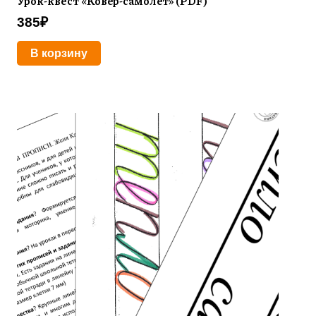
Урок-квест «Ковёр-самолёт» (PDF)
385
₽
В корзину