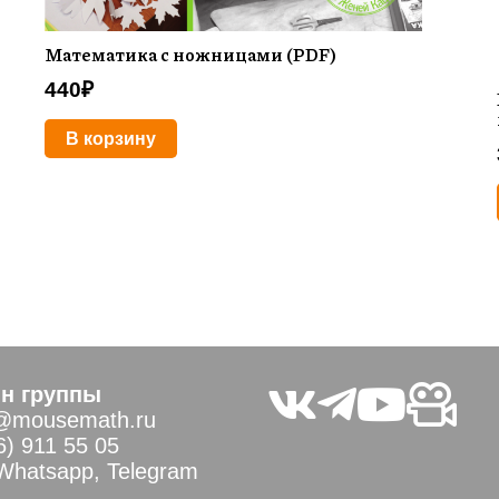
Математика с ножницами (PDF)
440
₽
В корзину
н группы
@mousemath.ru
6) 911 55 05
 Whatsapp, Telegram