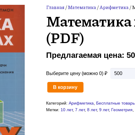
Главная
/
Математика
/
Арифметика
/ 
Математика в
(PDF)
Предлагаемая цена:
5
Выберите цену (можно 0) ₽
В корзину
Количество
товара
Категорий:
Арифметика
,
Бесплатные товар
Математика
Метки:
10 лет
,
7 лет
,
8 лет
,
9 лет
,
Геометрия
в
твоих
руках
(PDF)