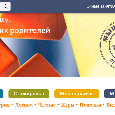
Очные заняти
ку:
 их родителей
Стажировка
Мероприятия
М
трия
Логика
Чтение
Игры
Поделки
Ви