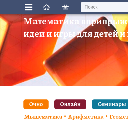
Математика вприпрыж
идеи и игры для детей и
Очно
Онлайн
Семинары
Мышематика
Арифметика
Геоме