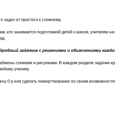
 задач от простого к сложному.
ам, кто занимается подготовкой детей к школе, учителям н
ад.
одробный задачник с решениями и объяснениями кажд
набжены схемами и рисунками. В каждом разделе задачки иду
любому ученику.
цену 0 р или сделать пожерттвование по своим возможност