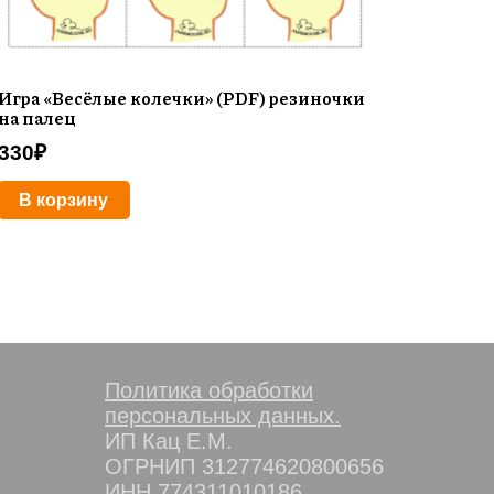
Игра «Весёлые колечки» (PDF) резиночки
на палец
330
₽
В корзину
Политика обработки
персональных данных.
ИП Кац Е.М.
ОГРНИП 312774620800656
ИНН 774311010186