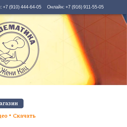
я:
+7 (910) 444-64-05
Онлайн:
+7 (916) 911-55-05
агазин
део
Скачать