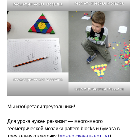
геометрическая мозаика
геометрическая мозаика
геометрическая мозаика
геометрическая мозаика
Мы изобретали треугольники!
Для урока нужен реквизит — много-много
геометрической мозаики pattern blocks и бумага в
треугольную клеточку (
можно скачать вот тут
).