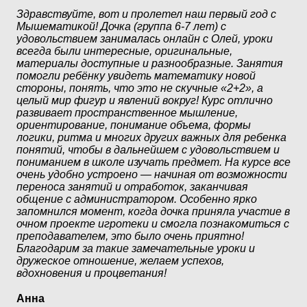
Здравствуйте, вот и пролетел наш первый год с
Мышематикой! Дочка (группа 6-7 лет) с
удовольствием занималась онлайн с Олей, уроки
всегда были интересные, оригинальные,
материалы доступные и разнообразные. Занятия
помогли ребёнку увидеть математику новой
стороны, понять, что это не скучные «2+2», а
целый мир фигур и явлений вокруг! Курс отлично
развивает пространственное мышление,
Бо
ориентирование, понимание объема, формы
логики, ритма и многих других важных для ребенка
хо
понятий, чтобы в дальнейшем с удовольствием и
ра
пониманием в школе изучать предмет. На курсе все
ре
очень удобно устроено — начиная от возможности
переноса занятий и отработок, заканчивая
Юл
общение с администратором. Особенно ярко
запомнился момент, когда дочка приняла участие в
очном проекте игротеки и смогла познакомиться с
преподавателем, это было очень приятно!
Благодарим за такие замечательные уроки и
дружеское отношение, желаем успехов,
вдохновения и процветания!
Анна