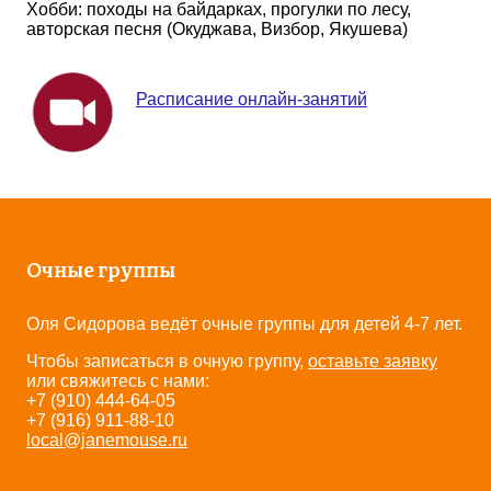
Хобби: походы на байдарках, прогулки по лесу,
авторская песня (Окуджава, Визбор, Якушева)
Расписание онлайн-занятий
Очные группы
Оля Сидорова ведёт очные группы для детей 4-7 лет.
Чтобы записаться в очную группу,
оставьте заявку
или свяжитесь с нами:
+7 (910) 444-64-05
+7 (916) 911-88-10
local@janemouse.ru