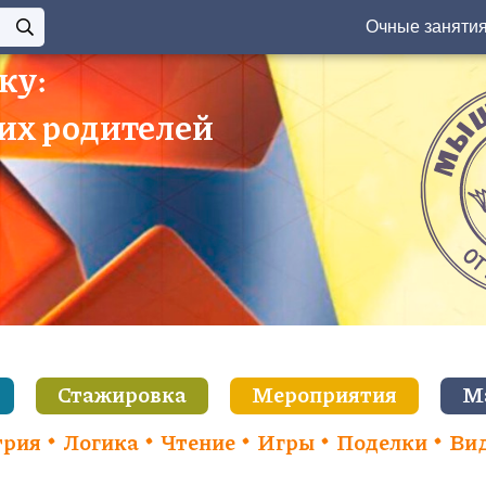
Очные заняти
ку:
 их родителей
Стажировка
Мероприятия
М
трия
Логика
Чтение
Игры
Поделки
Ви