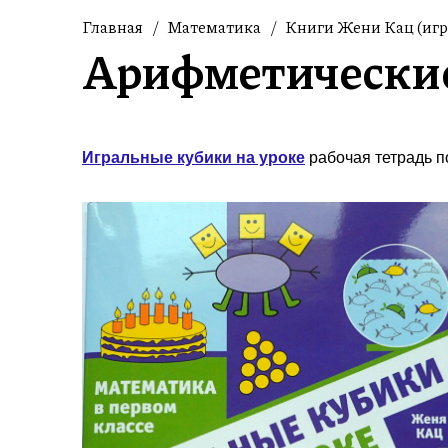
Главная
/
Математика
/
Книги Жени Кац (игро
Арифметические
Игральные кубики на уроке
рабочая тетрадь п