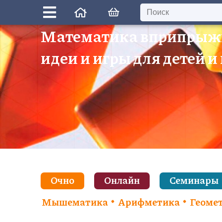
Математика вприпрыж
идеи и игры для детей и
Очно
Онлайн
Семинары
Мышематика
Арифметика
Геоме