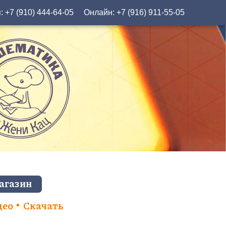
я:
+7 (910) 444-64-05
Онлайн:
+7 (916) 911-55-05
агазин
део
Скачать