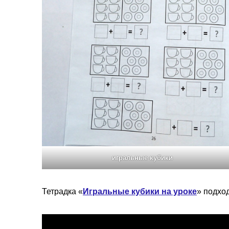
игральные кубики
Тетрадка «
Игральные кубики на уроке
» подхо