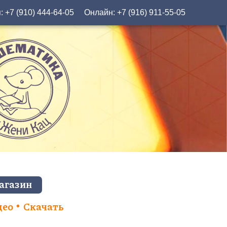
я:
+7 (910) 444-64-05
Онлайн:
+7 (916) 911-55-05
агазин
део
Скачать