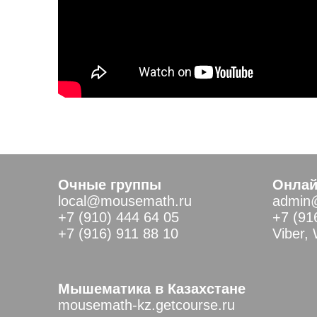
Очные группы
Онлай
local@mousemath.ru
admin
+7 (910) 444 64 05
+7 (91
+7 (916) 911 88 10
Viber,
Мышематика в Казахстане
mousemath-kz.getcourse.ru