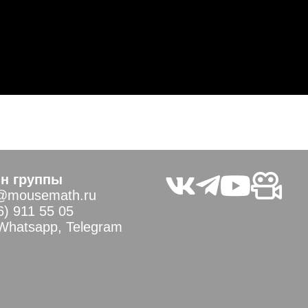
н группы
@mousemath.ru
6) 911 55 05
 Whatsapp, Telegram