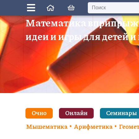
Математика вприпрыж
идеи и игры для детей и
Очно
Онлайн
Семинары
Мышематика
Арифметика
Геоме