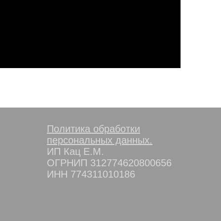
Политика обработки
персональных данных.
ИП Кац Е.М.
ОГРНИП 312774620800656
ИНН 774311010186