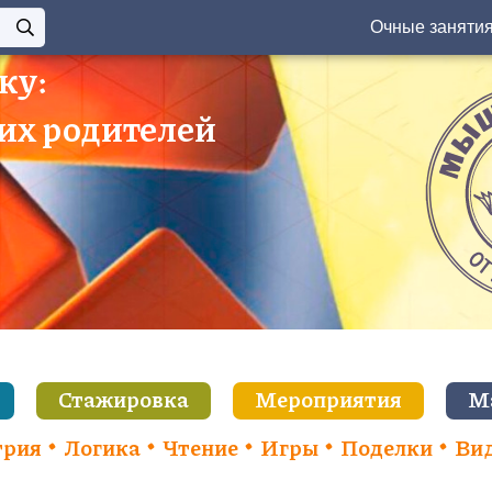
Очные заняти
ку:
 их родителей
Стажировка
Мероприятия
М
трия
Логика
Чтение
Игры
Поделки
Ви