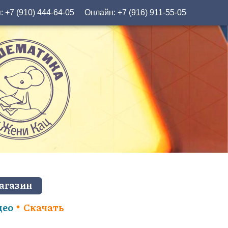
я:
+7 (910) 444-64-05
Онлайн:
+7 (916) 911-55-05
агазин
део
Скачать