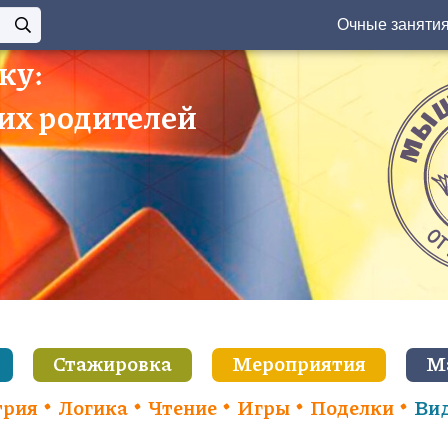
Очные заняти
ку:
 их родителей
Стажировка
Мероприятия
М
трия
Логика
Чтение
Игры
Поделки
Ви