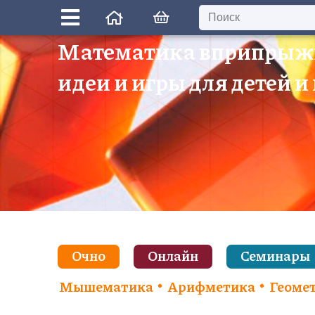
Математика вприпрыж
идеи и игры для детей и
Очно
Онлайн
Семинары
Мышематика
Арифметика
Геоме