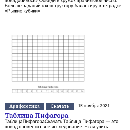
понадобилось? Обведи в кружок правильное число.
Больше заданий к конструктору-балансиру в тетрадке
«Рыжие кубики«
15 ноября 2021
Арифметика
Скачать
Таблица Пифагора
ТаблицаПифагораСкачать Таблица Пифагора — это
повод провести своё исследование. Если учить