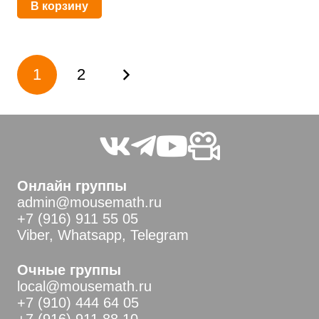
В корзину
Пагинация
1
2
записей
Онлайн группы
admin@mousemath.ru
+7 (916) 911 55 05
Viber, Whatsapp, Telegram
Очные группы
local@mousemath.ru
+7 (910) 444 64 05
+7 (916) 911 88 10