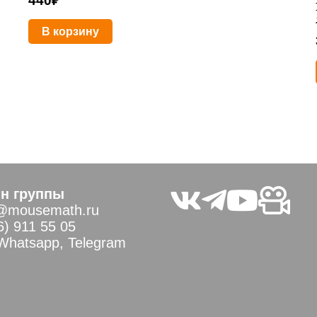
440
₽
В корзину
н группы
@mousemath.ru
6) 911 55 05
 Whatsapp, Telegram