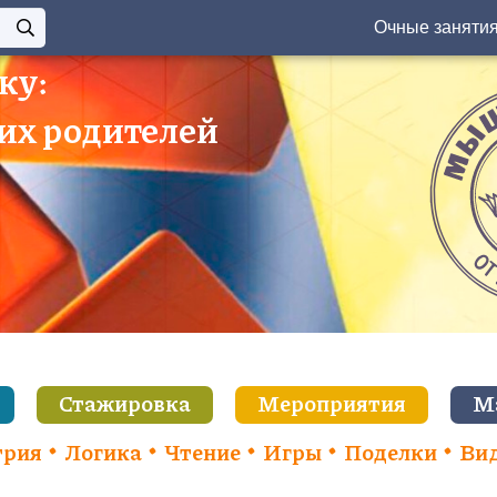
Очные заняти
ку:
 их родителей
Стажировка
Мероприятия
М
трия
Логика
Чтение
Игры
Поделки
Ви