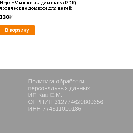
Игра «Мышкины домики» (PDF)
логические домики для детей
330
₽
В корзину
Политика обработки
персональных данных.
ИП Кац Е.М.
ОГРНИП 312774620800656
ИНН 774311010186