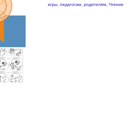
игры
,
педагогам
,
родителям
,
Чтение
с
буквами
"Сок-
нос-
кокос"
(PDF)