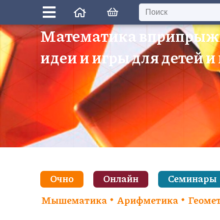
Математика вприпрыж
идеи и игры для детей и
Очно
Онлайн
Семинары
Мышематика
Арифметика
Геоме