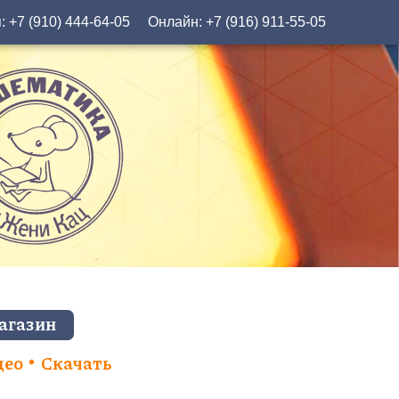
я:
+7 (910) 444-64-05
Онлайн:
+7 (916) 911-55-05
агазин
део
Скачать