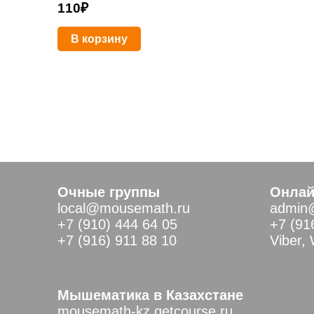
110
₽
В корзину
Очные группы
Онлай
local@mousemath.ru
admin
+7 (910) 444 64 05
+7 (91
+7 (916) 911 88 10
Viber,
Мышематика в Казахстане
mousemath-kz.getcourse.ru