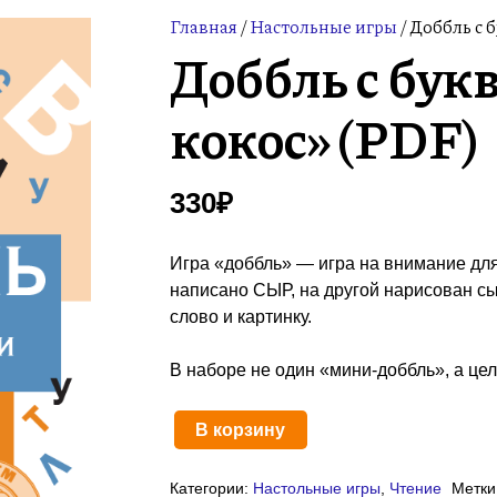
Главная
/
Настольные игры
/ Доббль с 
Доббль с бук
кокос» (PDF)
330
₽
Игра «доббль» — игра на внимание дл
написано СЫР, на другой нарисован сы
слово и картинку.
В наборе не один «мини-доббль», а це
В корзину
Количество
товара
Категории:
Настольные игры
,
Чтение
Метки
Доббль