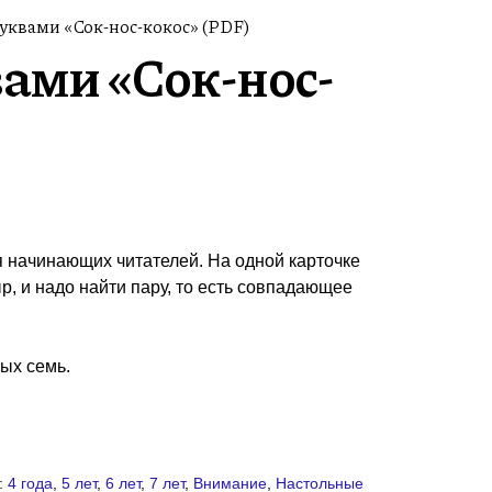
буквами «Сок-нос-кокос» (PDF)
вами «Сок-нос-
я начинающих читателей. На одной карточке
р, и надо найти пару, то есть совпадающее
лых семь.
:
4 года
,
5 лет
,
6 лет
,
7 лет
,
Внимание
,
Настольные