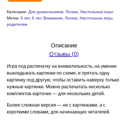
товара
Категории:
Для дошкольников
,
Логика
,
Настольные игры
Звери
Метки:
5 лет
,
6 лет
,
Внимание
,
Логика
,
Настольные игры
,
в
родителям
гостях:
игра
для
Описание
детей
Отзывы (0)
5-
6
Игра под распечатку на внимательность, на умение
лет
выкладывать картинки по схеме, и прятать одну
(PDF)
картинку под другую, чтобы оставить наверху только
нужные картинки. Можно распечатать несколько
комплектов карточек — для нескольких детей.
Более сложная версия — не с картинками, а с
короткими словами, для начинающих читателей.