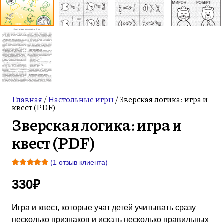
Главная
/
Настольные игры
/ Зверская логика: игра и
квест (PDF)
Зверская логика: игра и
квест (PDF)
(
1
отзыв клиента)
Рейтинг
5.00
из 5 на основе опроса
330
₽
1
пользователя
Игра и квест, которые учат детей учитывать сразу
несколько признаков и искать несколько правильных