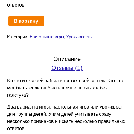
ответов.
В корзину
Количество
товара
Категории:
Настольные игры
,
Уроки-квесты
Зверская
логика:
игра
Описание
и
Отзывы (1)
квест
(PDF)
Кто-то из зверей забыл в гостях свой зонтик. Кто это
мог быть, если он был в шляпе, в очках и без
галстука?
Два варианта игры: настольная игра или урок-квест
для группы детей. Учим детей учитывать сразу
несколько признаков и искать несколько правильных
ответов.