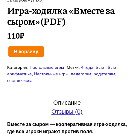
Игра-ходилка «Вместе за
сыром» (PDF)
110
₽
В корзину
Количество
товара
Категория:
Настольные игры
Метки:
4 года
,
5 лет
,
6 лет
,
Игра-
арифметика
,
Настольные игры
,
педагогам
,
родителям
,
ходилка
состав числа
«Вместе
за
сыром»
Описание
(PDF)
Отзывы (0)
Вместе за сыром — кооперативная игра-ходилка,
где все игроки играют против поля.