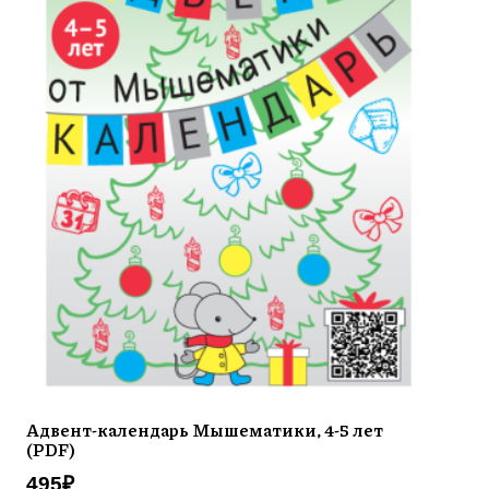
Адвент-календарь Мышематики, 4-5 лет
(PDF)
495
₽