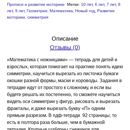
Прописи и развитие моторики
Метки:
10 лет
,
6 лет
,
7 лет
,
8
с
лет
,
9 лет
,
Геометрия
,
Математика
,
Новый год
,
Развитие
ножницами
моторики
,
симметрия
(PDF)
Описание
Отзывы (0)
«Математика с ножницами» — тетрадь для детей и
взрослых, которая помогает на практике понять идею
симметрии, научиться вырезать из листочка бумаги
окошки разной формы, маски и хороводы. Задания в
тетрадке идут от простого к сложному, и если вы
будете решать их постепенно, то сможете научиться
видеть оси симметрии у фигур, рисовать и вырезать
фракталы, и даже вырезать букву «П» одним
прямым разрезом. В пдф-тетради 92 страницы, то
есть в полтора раза больше, чем в бумажной
тетрадке. Крупные шаблоны снежинок для