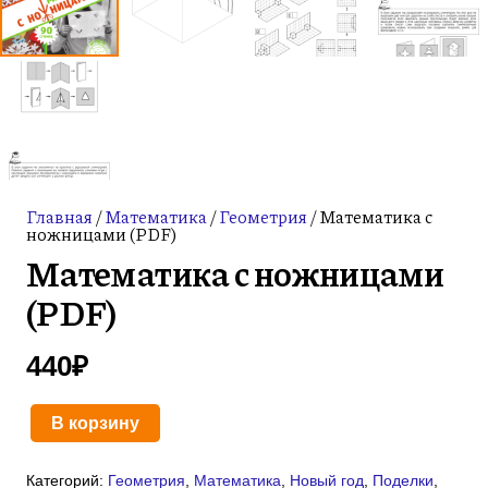
Главная
/
Математика
/
Геометрия
/ Математика с
ножницами (PDF)
Математика с ножницами
(PDF)
440
₽
В корзину
Количество
товара
Категорий:
Геометрия
,
Математика
,
Новый год
,
Поделки
,
Математика