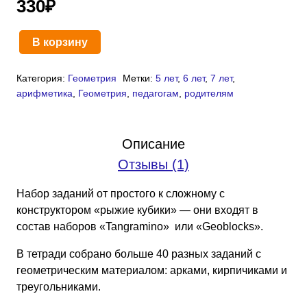
330
₽
1
пользователя
В корзину
Количество
товара
Категория:
Геометрия
Метки:
5 лет
,
6 лет
,
7 лет
,
Рыжие
арифметика
,
Геометрия
,
педагогам
,
родителям
кубики:
конструктор
балансир
Описание
(PDF)
Отзывы (1)
Набор заданий от простого к сложному с
конструктором «рыжие кубики» — они входят в
состав наборов «Tangramino» или «Geoblocks».
В тетради собрано больше 40 разных заданий с
геометрическим материалом: арками, кирпичиками и
треугольниками.