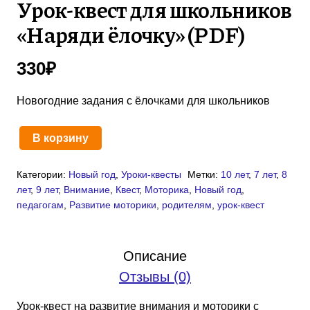
Урок-квест для школьников
«Наряди ёлочку» (PDF)
330
₽
Новогодние задания с ёлочками для школьников
В корзину
Количество
товара
Категории:
Новый год
,
Уроки-квесты
Метки:
10 лет
,
7 лет
,
8
Урок-
лет
,
9 лет
,
Внимание
,
Квест
,
Моторика
,
Новый год
,
квест
педагогам
,
Развитие моторики
,
родителям
,
урок-квест
для
школьников
«Наряди
Описание
ёлочку»
Отзывы (0)
(PDF)
Урок-квест на развитие внимания и моторики с