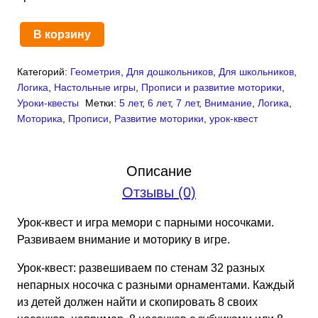
В корзину
Количество
товара
Категорий:
Геометрия
,
Для дошкольников
,
Для школьников
,
Урок-
Логика
,
Настольные игры
,
Прописи и развитие моторики
,
квест
Уроки-квесты
Метки:
5 лет
,
6 лет
,
7 лет
,
Внимание
,
Логика
,
«Найди
Моторика
,
Прописи
,
Развитие моторики
,
урок-квест
носок»
(PDF)
Симметрия
Описание
и
Отзывы (0)
орнаменты
Урок-квест и игра мемори с парными носочками.
Развиваем внимание и моторику в игре.
Урок-квест: развешиваем по стенам 32 разных
непарных носочка с разными орнаментами. Каждый
из детей должен найти и скопировать 8 своих