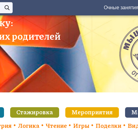
Очные заняти
ку:
 их родителей
Стажировка
Мероприятия
М
трия
Логика
Чтение
Игры
Поделки
Ви