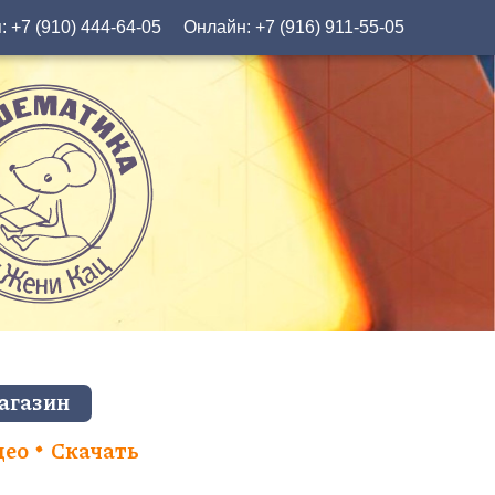
я:
+7 (910) 444-64-05
Онлайн:
+7 (916) 911-55-05
агазин
део
Скачать