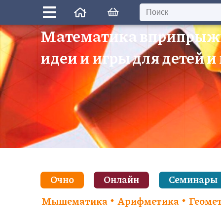
Математика вприпрыж
идеи и игры для детей и
Очно
Онлайн
Семинары
Мышематика
Арифметика
Геоме