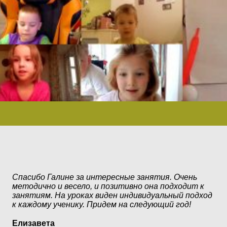
От
пр
Сн
Спасибо Галине за интересные занятия. Очень
ги
методично и весело, и позитивно она подходит к
Но
занятиям. На уроках виден индивидуальный подход
по
к каждому ученику. Придем на следующий год!
Мы
ин
Елизавета