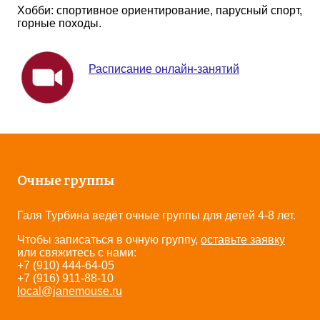
Хобби: спортивное ориентирование, парусный спорт,
горные походы.
Расписание онлайн-занятий
Очные группы
Галя Турбина ведёт очные группы для детей 4-8 лет.
Чтобы записаться в очную группу,
оставьте заявку
или свяжитесь с нами:
+7 (910) 444-64-05
+7 (916) 911-88-10
local@janemouse.ru