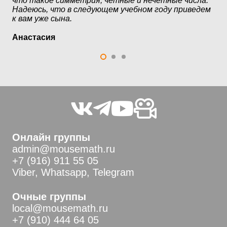
что такое симметрия, четные и нечетные числа.
Надеюсь, что в следующем учебном году приведем
Кс
к вам уже сына.
Анастасия
Онлайн группы
admin@mousemath.ru
+7 (916) 911 55 05
Viber, Whatsapp, Telegram
Очные группы
local@mousemath.ru
+7 (910) 444 64 05