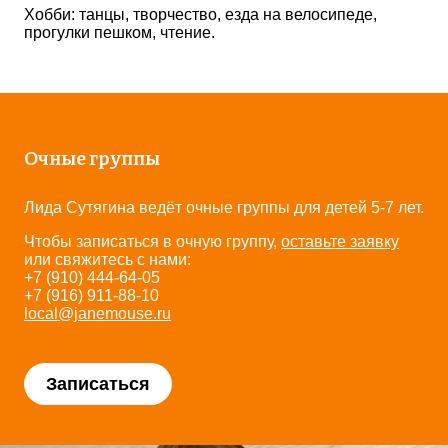
Хобби: танцы, творчество, езда на велосипеде,
прогулки пешком, чтение.
Очные группы
Лида Сутягина ведёт очные группы для детей 5-7 лет.
Чтобы записаться в очную группу,
оставьте заявку
или свяжитесь с нами:
+7 (910) 444-64-05
+7 (916) 911-88-10
local@janemouse.ru
Записаться