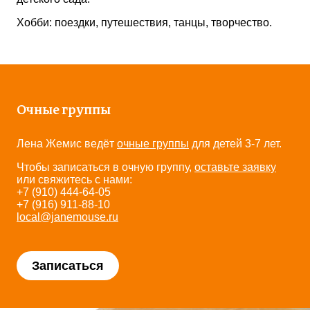
Хобби: поездки, путешествия, танцы, творчество.
Очные группы
Лена Жемис ведёт
очные группы
для детей 3-7 лет.
Чтобы записаться в очную группу,
оставьте заявку
или свяжитесь с нами:
+7 (910) 444-64-05
+7 (916) 911-88-10
local@janemouse.ru
Записаться