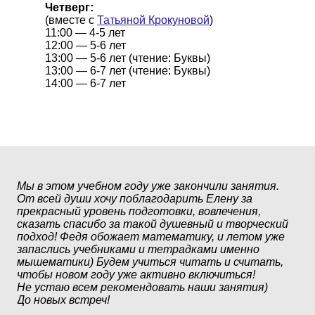
Четверг:
(вместе с
Татьяной Крокуновой
)
11:00 — 4-5 лет
12:00 — 5-6 лет
13:00 — 5-6 лет (чтение: Буквы)
13:00 — 6-7 лет (чтение: Буквы)
14:00 — 6-7 лет
Мы в этом учебном году уже закончили занятия.
От всей души хочу поблагодарить Елену за
прекрасный уровень подготовки, вовлечения,
Па
сказать спасибо за такой душевный и творческий
на
подход! Федя обожает математику, и летом уже
Па
запаслись учебниками и тетрадками именно
и 
мышематики) Будем учиться читать и считать,
за 
чтобы новом году уже активно включиться!
в 
Не устаю всем рекомендовать наши занятия)
До новых встреч!