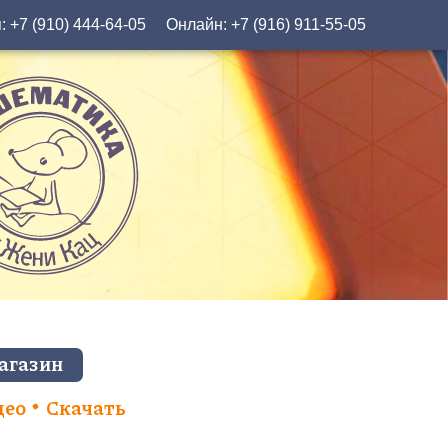
я:
+7 (910) 444-64-05
Онлайн:
+7 (916) 911-55-05
агазин
део
Скачать