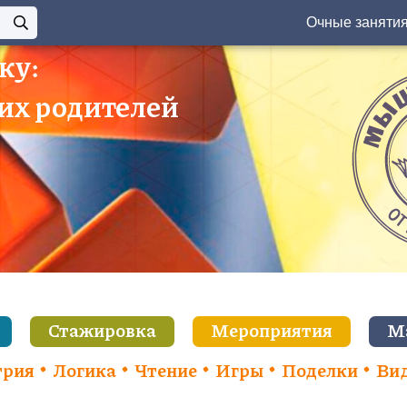
Очные заняти
ку:
 их родителей
Стажировка
Мероприятия
М
трия
Логика
Чтение
Игры
Поделки
Ви