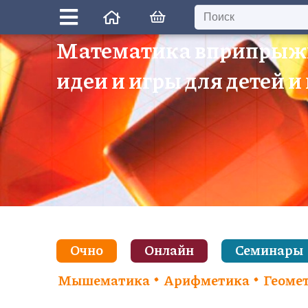
Математика вприпрыж
идеи и игры для детей и
Очно
Онлайн
Семинары
Мышематика
Арифметика
Геоме