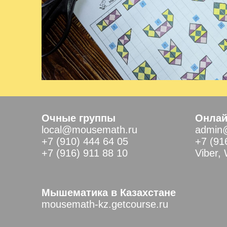
Очные группы
Онлай
local@mousemath.ru
admin
+7 (910) 444 64 05
+7 (91
+7 (916) 911 88 10
Viber,
Мышематика в Казахстане
mousemath-kz.getcourse.ru