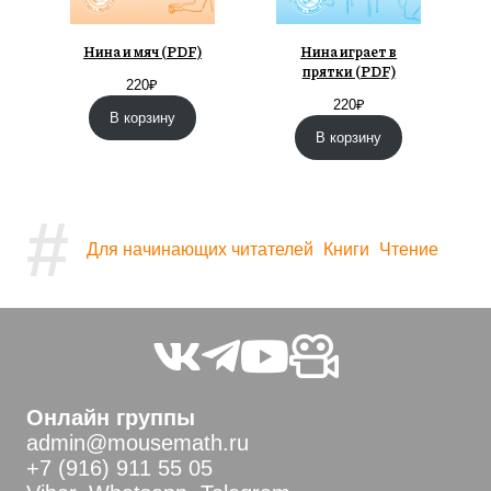
Нина и мяч (PDF)
Нина играет в
прятки (PDF)
220
₽
220
₽
В корзину
В корзину
#
Для начинающих читателей
Книги
Чтение
Онлайн группы
admin@mousemath.ru
+7 (916) 911 55 05