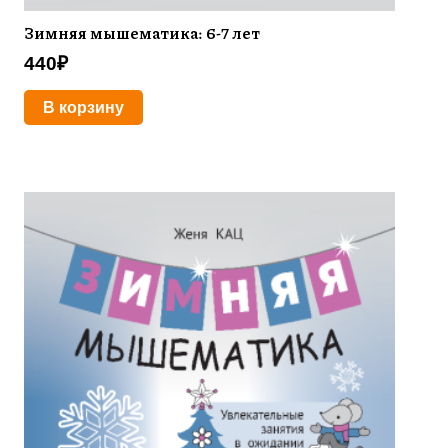
Зимняя мышематика: 6-7 лет
440
₽
В корзину