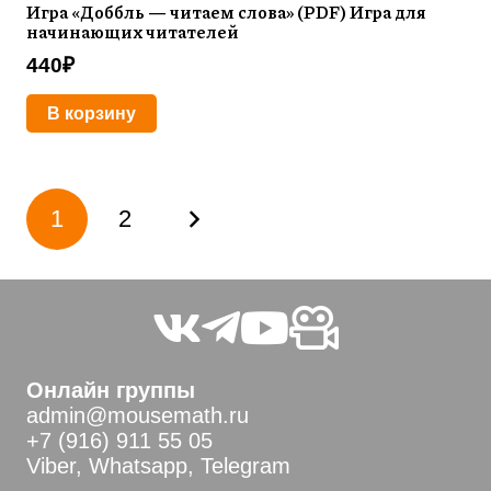
Игра «Доббль — читаем слова» (PDF) Игра для
начинающих читателей
440
₽
В корзину
Пагинация
1
2
записей
Онлайн группы
admin@mousemath.ru
+7 (916) 911 55 05
Viber, Whatsapp, Telegram