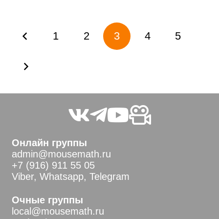
Пагинация
1
2
3
4
5
записей
Онлайн группы
admin@mousemath.ru
+7 (916) 911 55 05
Viber, Whatsapp, Telegram
Очные группы
local@mousemath.ru