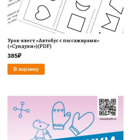
Урок-квест «Автобус с пассажирами»
(«Сундуки»)(PDF)
385
₽
В корзину