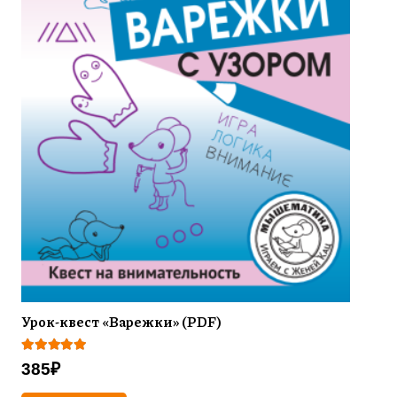
Урок-квест «Варежки» (PDF)
Оценка
5.00
из 5
385
₽