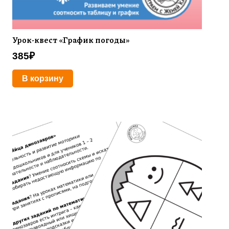
Урок-квест «График погоды»
385
₽
В корзину