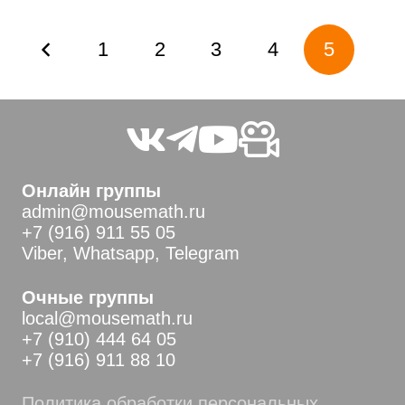
Пагинация
1
2
3
4
5
записей
Онлайн группы
admin@mousemath.ru
+7 (916) 911 55 05
Viber, Whatsapp, Telegram
Очные группы
local@mousemath.ru
+7 (910) 444 64 05
+7 (916) 911 88 10
Политика обработки персональных