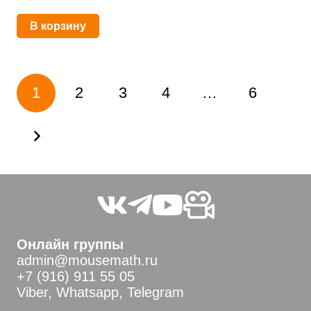
В корзину
Пагинация
1
2
3
4
…
6
записей
Онлайн группы
admin@mousemath.ru
+7 (916) 911 55 05
Viber, Whatsapp, Telegram