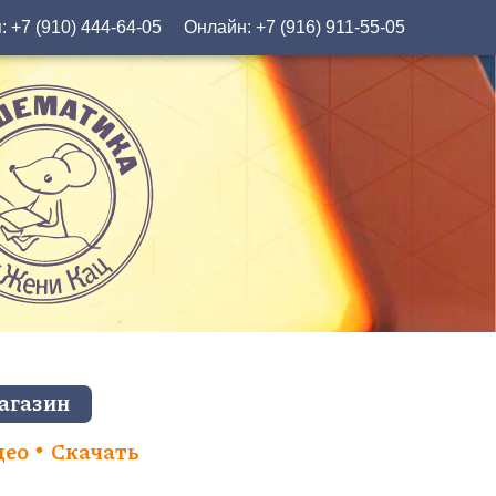
я:
+7 (910) 444-64-05
Онлайн:
+7 (916) 911-55-05
агазин
део
Скачать