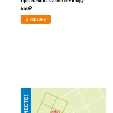
Презентация к Zoom-семинару
550
₽
В корзину