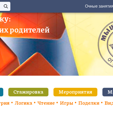
Очные заняти
ку:
 их родителей
Стажировка
Мероприятия
М
трия
Логика
Чтение
Игры
Поделки
Ви