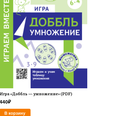
Игра «Доббль — умножение» (PDF)
440
₽
В корзину