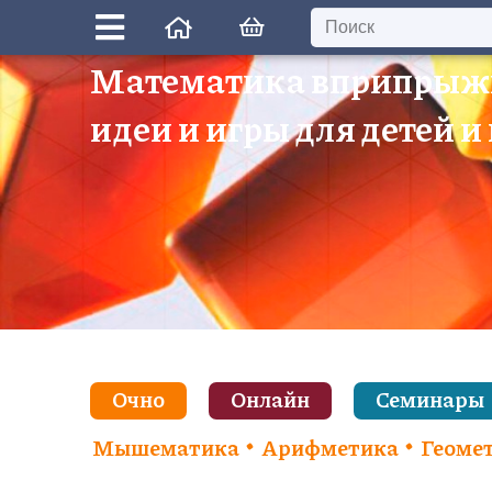
Математика вприпрыж
идеи и игры для детей и
Очно
Онлайн
Семинары
Мышематика
Арифметика
Геоме