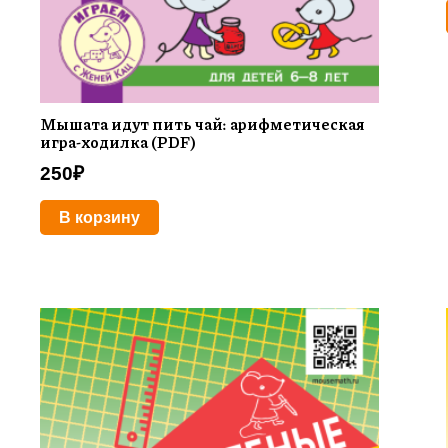
Мышата идут пить чай: арифметическая
игра-ходилка (PDF)
250
₽
В корзину