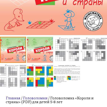
Главная
/
Головоломки
/ Головоломка «Короли и
страны» (PDF) для детей 5-8 лет