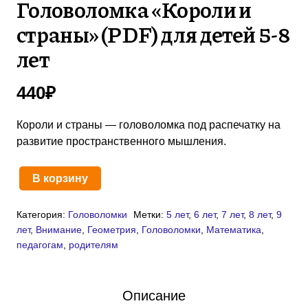
Головоломка «Короли и
страны» (PDF) для детей 5-8
лет
440
₽
Короли и страны — головоломка под распечатку на
развитие пространственного мышления.
В корзину
Количество
товара
Категория:
Головоломки
Метки:
5 лет
,
6 лет
,
7 лет
,
8 лет
,
9
Головоломка
лет
,
Внимание
,
Геометрия
,
Головоломки
,
Математика
,
«Короли
педагогам
,
родителям
и
страны»
(PDF)
Описание
для