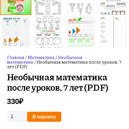
Главная
/
Математика
/
Необычная
математика
/ Необычная математика после уроков, 7
лет (PDF)
Необычная математика
после уроков, 7 лет (PDF)
330
₽
Количество
В корзину
товара
Необычная