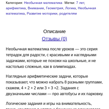
Категория:
Необычная математика
Метки:
7 лет
,
математика
арифметика
,
Внимание
,
Геометрия
,
Логика
,
Необычная
после
математика
,
Развитие моторики
,
родителям
уроков,
7
лет
Описание
(PDF)
Отзывы (0)
Необычная математика после уроков — это серия
тетрадок для радости, с красивыми и наглядными
задачками, которые не похожи на школьные, и не
настолько сложные, как в олимпиадах.
Наглядные арифметические задачи, которые
показывают, что можно набрать 8 разными группами,
скажем, 4 + 2 + 2 или 3 + 3 +2. Задания с
двузначными числами — про автобусы и их парковку.
Логические задания и игры на внимательность,