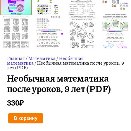
Главная
/
Математика
/
Необычная
математика
/ Необычная математика после уроков, 9
лет (PDF)
Необычная математика
после уроков, 9 лет (PDF)
330
₽
В корзину
Количество
товара