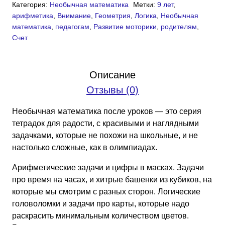
Категория:
Необычная математика
Метки:
9 лет
,
Необычная
арифметика
,
Внимание
,
Геометрия
,
Логика
,
Необычная
математика
математика
,
педагогам
,
Развитие моторики
,
родителям
,
после
Счет
уроков,
9
лет
Описание
(PDF)
Отзывы (0)
Необычная математика после уроков — это серия
тетрадок для радости, с красивыми и наглядными
задачками, которые не похожи на школьные, и не
настолько сложные, как в олимпиадах.
Арифметические задачи и цифры в масках. Задачи
про время на часах, и хитрые башенки из кубиков, на
которые мы смотрим с разных сторон. Логические
головоломки и задачи про карты, которые надо
раскрасить минимальным количеством цветов.