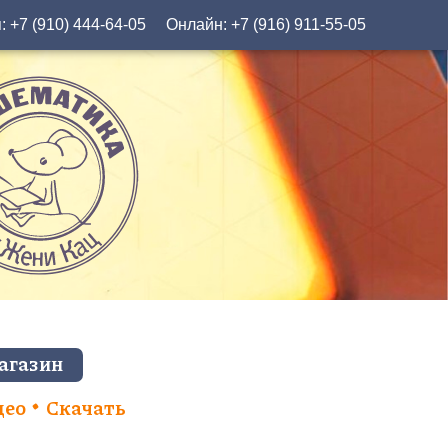
я:
+7 (910) 444-64-05
Онлайн:
+7 (916) 911-55-05
агазин
део
Скачать