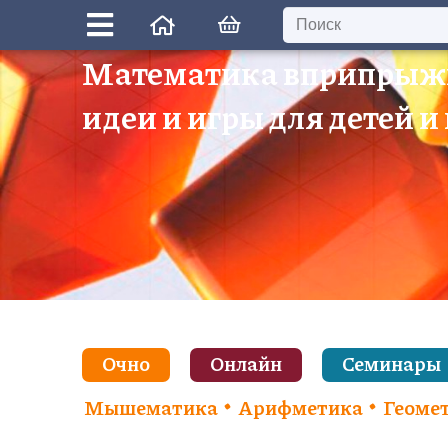
Математика вприпрыж
идеи и игры для детей и
Очно
Онлайн
Семинары
Мышематика
Арифметика
Геоме