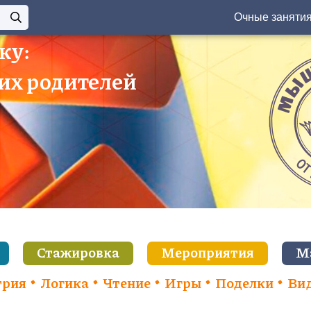
Очные заняти
ку:
 их родителей
Стажировка
Мероприятия
М
трия
Логика
Чтение
Игры
Поделки
Ви