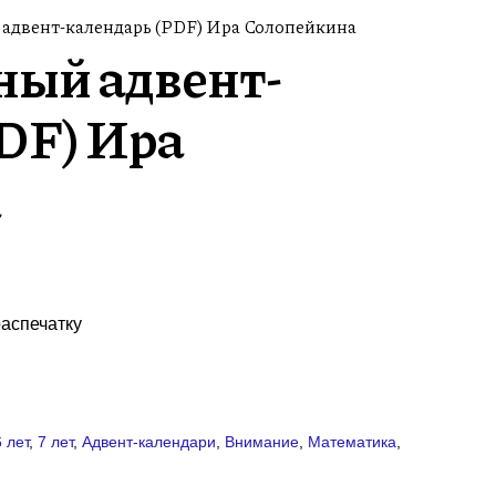
 адвент-календарь (PDF) Ира Солопейкина
ный адвент-
DF) Ира
а
аспечатку
6 лет
,
7 лет
,
Адвент-календари
,
Внимание
,
Математика
,