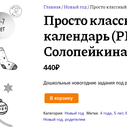
Главная
/
Новый год
/ Просто классный
Просто класс
календарь (P
Солопейкин
440
₽
Дошкольные новогодние задания под р
В корзину
Количество
товара
Категория:
Новый год
Метки:
4 года
,
5 лет
,
Просто
Новый год
,
родителям
классный