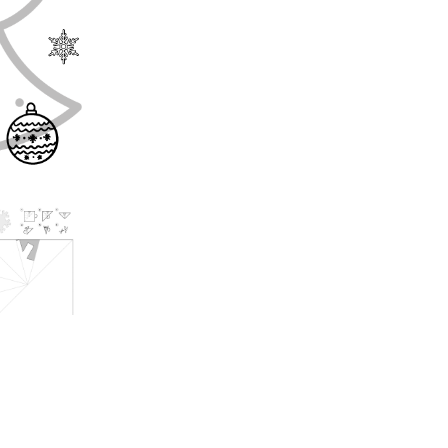
адвент-
календарь
(PDF)
Ира
Солопейкина