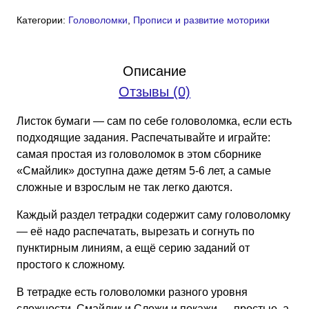
товара
Категории:
Головоломки
,
Прописи и развитие моторики
Сгибалки:
увлекательные
головоломки
Описание
из
Отзывы (0)
бумаги
(PDF)
Листок бумаги — сам по себе головоломка, если есть
подходящие задания. Распечатывайте и играйте:
самая простая из головоломок в этом сборнике
«Смайлик» доступна даже детям 5-6 лет, а самые
сложные и взрослым не так легко даются.
Каждый раздел тетрадки содержит саму головоломку
— её надо распечатать, вырезать и согнуть по
пунктирным линиям, а ещё серию заданий от
простого к сложному.
В тетрадке есть головоломки разного уровня
сложности. Смайлик и Сложи и покажи — простые, а