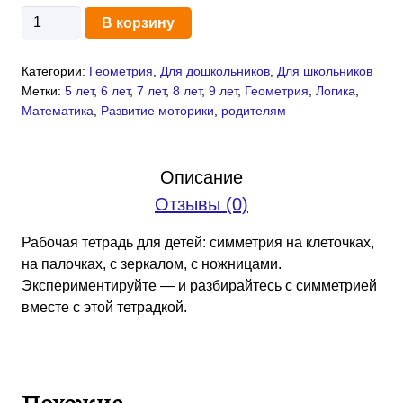
Количество
В корзину
товара
Симметрия:
Категории:
Геометрия
,
Для дошкольников
,
Для школьников
увлекательные
Метки:
5 лет
,
6 лет
,
7 лет
,
8 лет
,
9 лет
,
Геометрия
,
Логика
,
задания
Математика
,
Развитие моторики
,
родителям
для
детей
5-
Описание
10
Отзывы (0)
лет
(PDF)
Рабочая тетрадь для детей: симметрия на клеточках,
на палочках, с зеркалом, с ножницами.
Экспериментируйте — и разбирайтесь с симметрией
вместе с этой тетрадкой.
Похожие