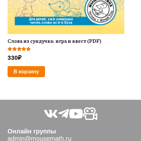
Слова из сундучка: игра и квест (PDF)
Оценка
5.00
из 5
330
₽
В корзину
Онлайн группы
admin@mousemath.ru