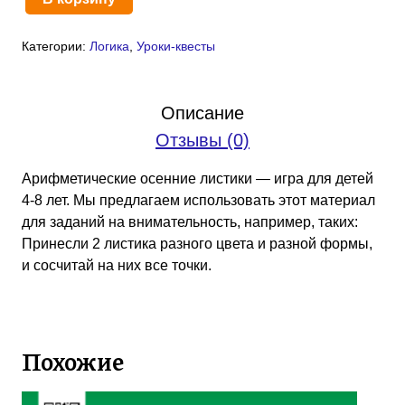
Количество
товара
Категории:
Логика
,
Уроки-квесты
Урок-
квест
«Листья
Описание
и
Отзывы (0)
жучки»
(PDF)
Арифметические осенние листики — игра для детей
4-8 лет. Мы предлагаем использовать этот материал
для заданий на внимательность, например, таких:
Принесли 2 листика разного цвета и разной формы,
и сосчитай на них все точки.
Похожие